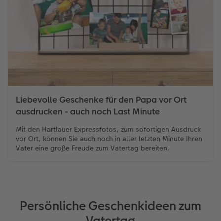
Neuheiten
CEWE myPhotos
Fotos digitalisieren
CEWE myPhotos
Foto-Geschenkbox
CEWE myPhotos
CEWE myPhotos
Neuheiten
Neuheiten
Neuheiten
Neuheiten
Neuheiten
Neuheiten
Extras
Extras
CEWE myPhotos
Liebevolle Geschenke für den Papa vor Ort
ausdrucken - auch noch Last Minute
Mit den Hartlauer Expressfotos, zum sofortigen Ausdruck
vor Ort, können Sie auch noch in aller letzten Minute Ihren
Vater eine große Freude zum Vatertag bereiten.
Persönliche Geschenkideen zum
Vatertag