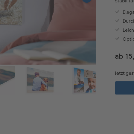
Stabilit
Elega
Durc
Leich
Opti
ab 15
Jetzt ges