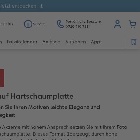
.
Jetzt entdecken.
☀️
Persönliche Beratung
gsstatus
Service
0720 710 735
n
Fotokalender
Anlässe
Aktionen
Apps
auf Hartschaumplatte
en Sie Ihren Motiven leichte Eleganz und
igkeit
Akzente mit hohem Anspruch setzen Sie mit Ihrem Foto
schaumplatte. Dieses Format überzeugt durch hohe