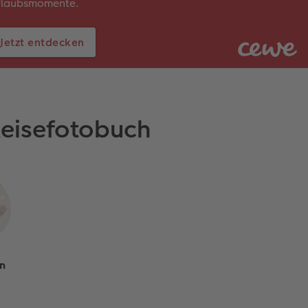
rlaubsmomente.
Jetzt entdecken
Reisefotobuch
on