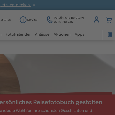
.
Jetzt entdecken.
☀️
Persönliche Beratung
gsstatus
Service
0720 710 735
n
Fotokalender
Anlässe
Aktionen
Apps
ersönliches Reisefotobuch gestalten
e ideale Wahl für Ihre schönsten Geschichten und