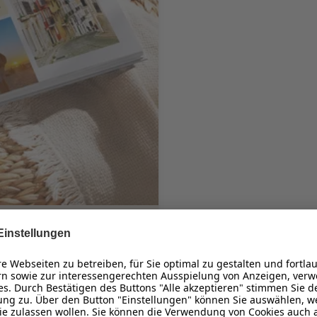
 Daher ist dieses Format
50,95 €
*
ab