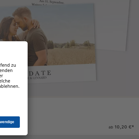
10,20 €
*
ab