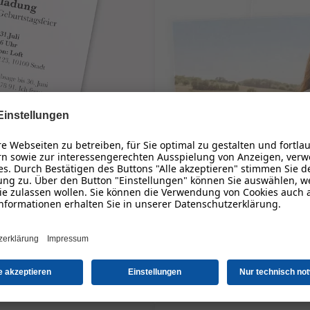
Karte XL
5er Set im Format 21 x 10,5 cm
9,20 €
*
ab