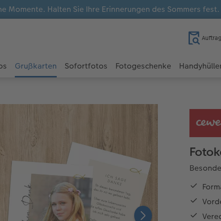
e Momente. Halten Sie Ihre Erinnerungen des Sommers fest
Auftra
os
Grußkarten
Sofortfotos
Fotogeschenke
Handyhülle
Fotok
Besonder
Form
Vorde
Vered