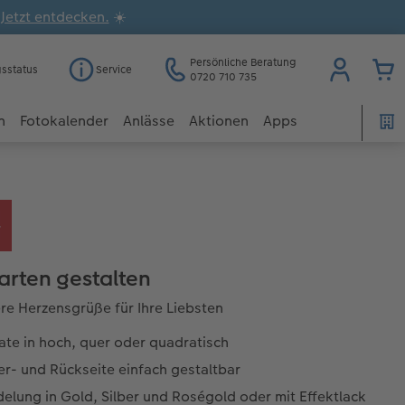
.
Jetzt entdecken.
☀️
Persönliche Beratung
gsstatus
Service
0720 710 735
n
Fotokalender
Anlässe
Aktionen
Apps
arten gestalten
e Herzensgrüße für Ihre Liebsten
ate in hoch, quer oder quadratisch
r- und Rückseite einfach gestaltbar
elung in Gold, Silber und Roségold oder mit Effektlack