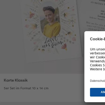
Karte Klassik
5er Set im Format 10 x 14 cm