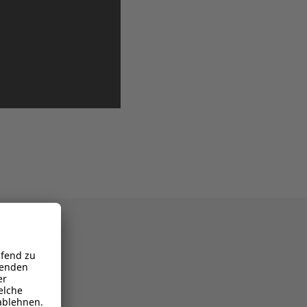
at
fest