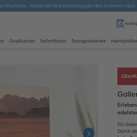
e Momente. Halten Sie Ihre Erinnerungen des Sommers fest
Auftra
os
Grußkarten
Sofortfotos
Fotogeschenke
Handyhülle
Galler
Erleben
edelste
Ein Gall
Durch de