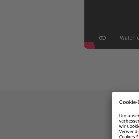
I
Leg