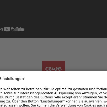
hr Wandbild im Wunschform
en Sie die Maße für Ihr Motiv individuell 