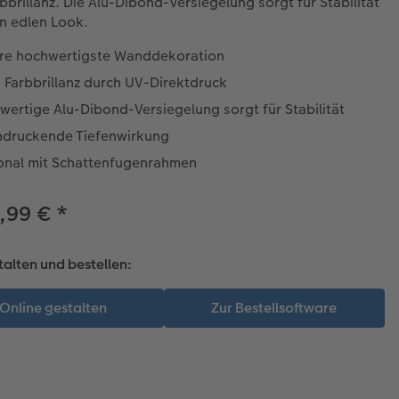
bbrillanz. Die Alu-Dibond-Versiegelung sorgt für Stabilität
n edlen Look.
re hochwertigste Wanddekoration
 Farbbrillanz durch UV-Direktdruck
ertige Alu-Dibond-Versiegelung sorgt für Stabilität
ndruckende Tiefenwirkung
onal mit Schattenfugenrahmen
,99 €
*
talten und bestellen: