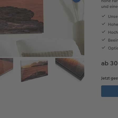
hohe Far
und eine
Unse
Hohe
Hochw
Beei
Opti
ab 30
Jetzt ges