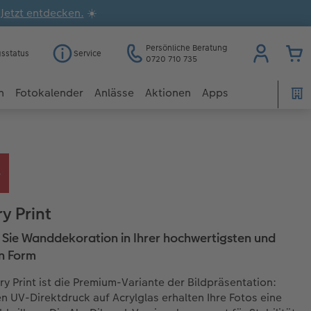
.
Jetzt entdecken.
☀️
Persönliche Beratung
gsstatus
Service
0720 710 735
n
Fotokalender
Anlässe
Aktionen
Apps
y Print
 Sie Wanddekoration in Ihrer hochwertigsten und
n Form
ery Print ist die Premium-Variante der Bildpräsentation:
n UV-Direktdruck auf Acrylglas erhalten Ihre Fotos eine