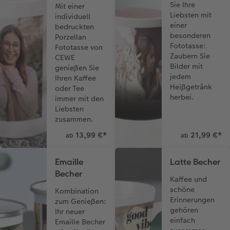
Sie Ihre
Mit einer
Liebsten mit
individuell
einer
bedruckten
besonderen
Porzellan
Fototasse:
Fototasse von
Zaubern Sie
CEWE
Bilder mit
genießen Sie
jedem
Ihren Kaffee
Heißgetränk
oder Tee
herbei.
immer mit den
Liebsten
zusammen.
13,99 €
*
21,99 €
*
ab
ab
Emaille
Latte Becher
Becher
Kaffee und
schöne
Kombination
Erinnerungen
zum Genießen:
gehören
Ihr neuer
einfach
Emaille Becher