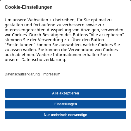
Kreativtipp
Kreatives Dankeschön: Kinderkunst auf einer
Fototasse
Bezahlarten
Unsere Versandpartner
* Die UVP gelten inkl. MwSt. zzgl. Versandkosten (ggf. auch bei Geschäftsabholung)
Qualität & Sicherheit
gem.
Preisliste
|
AGB
|
Datenschutz
|
Impressum