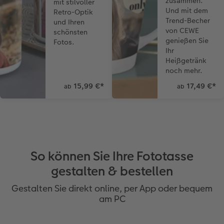
zusammen.
mit stilvoller
Und mit dem
Retro-Optik
Trend-Becher
und Ihren
von CEWE
schönsten
genießen Sie
Fotos.
Ihr
Heißgetränk
noch mehr.
15,99 €
*
17,49 €
*
ab
ab
So können Sie Ihre Fototasse
gestalten & bestellen
Gestalten Sie direkt online, per App oder bequem
am PC