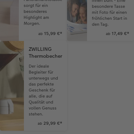
innen bunt - Eine
sorgt für ein
besondere Tasse
besonderes
mit Foto für einen
Highlight am
fröhlichen Start in
Morgen.
den Tag.
15,99 €
*
17,49 €
*
ab
ab
ZWILLING
Thermobecher
Der ideale
Begleiter für
unterwegs und
das perfekte
Geschenk für
alle, die auf
Qualität und
vollen Genuss
stehen.
29,99 €
*
ab