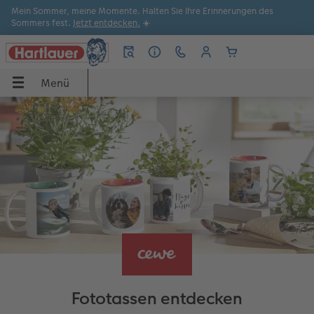
Mein Sommer, meine Momente. Halten Sie Ihre Erinnerungen des
Sommers fest.
Jetzt entdecken.
☀️
Menü
Menü
CEWE FOTOBUCH
Poster & Wandbilder
Fotos
Grußkarten
Sofortfotos
Fotogeschenke
Handyhüllen
Fotokalender
Anlässe
Apps
UCH
Übersicht
Übersicht
Übersicht
Übersicht
Übersicht
Übersicht
Übersicht
Übersicht
Übersicht
Übersicht Bestellwege
dbilder
Formate
Fotoleinwand
Fotoabzüge
Einladungen
Produktvielfalt
Geschenkideen
iPhone Hüllen
Wandkalender
Sommermomente
Hartlauer Foto World Software
Papiere
Poster
Sofortfotos
Dankeskarten
Kreativtipps
Handyhüllen
Samsung Hüllen
Tischkalender
Last Minute Geschenke
Hartlauer Foto World App
Einbände
Posterleiste
Foto im Rahmen
Hochzeitskarten
Filialsuche
Spiele & Puzzle
Google Pixel Hüllen
Terminkalender
Inspiration
Online gestalten
Veredelung
Rahmen
Matte Prints
Geburtstagskarten
Express-Foto
Fotopuzzle
Xiaomi Hüllen
Wochenkalender
Geburtstagsgeschenke
CEWE myPhotos
Fototassen entdecken