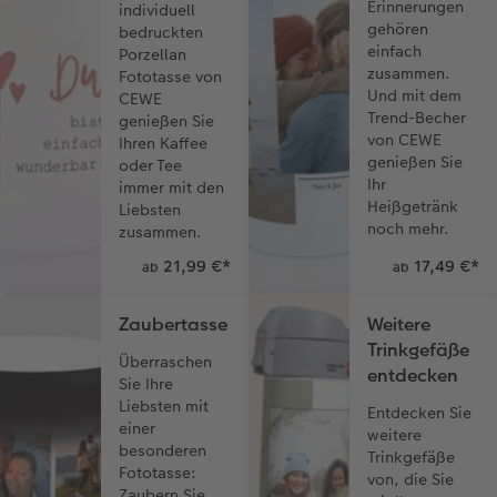
Erinnerungen
individuell
gehören
bedruckten
einfach
Porzellan
zusammen.
Fototasse von
Und mit dem
CEWE
Trend-Becher
genießen Sie
von CEWE
Ihren Kaffee
genießen Sie
oder Tee
Ihr
immer mit den
Heißgetränk
Liebsten
noch mehr.
zusammen.
21,99 €
*
17,49 €
*
ab
ab
Zaubertasse
Weitere
Trinkgefäße
Überraschen
entdecken
Sie Ihre
Liebsten mit
Entdecken Sie
einer
weitere
besonderen
Trinkgefäße
Fototasse:
von, die Sie
Zaubern Sie