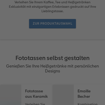
ke
Panoramaseite
Fotocollage
Bilderboxen
Babykarten
Sofortfotos
Foto Memo
Huawei Hüllen
Terminplaner
Kleine Geschenke
Neue Funktionen
Verleihen Sie Ihrem Kaffee, Tee und Heißgetränken
Exklusivität mit einzigartigen Erlebnissen gedruckt auf Ihre
Lieblingstasse.
Erinnerungstasche
hexxas
Fotosets
Geburtskarten
Sofortfotos mit Rahmen
Silikonhüllen
Wandkalender Fineline
Danke sagen
Erste Schritte
Trinkgefäße
ZUR PRODUKTAUSWAHL
Personalisierter Schuber
Acrylglas
Fotosticker
Taufkarten
Sofortfotos mit Text
Fototassen
Handykette
Papierqualitäten
für Männer
Softwaretipps
Bestellwege
Alu Dibond
Art Prints
Postkarten Sets
Sofortfotos mit Design
Emaille Becher
Kunststoffhüllen
Bestellwege
für Frauen
Videotutorials
Inspiration
Gallery Print
Premium Poster
Postkarten verschicken
Sofortfotostreifen
Trinkflasche
Lederhüllen
Designvorlagen
für Freundinnen
Fototassen selbst gestalten
Jahrbuch
Hartschaum
Rahmen
Fotokarten
Sofortfotogrußkarten
Dekoration
Holzhüllen
Kalender mit fertigem Design
für Kinder
Genießen Sie Ihre Heißgetränke mit persönlichen
Reisefotobuch
Foto auf Holz
Fotogrößen & Formate
Digitale Grußkarte
Sofortfotosets
Schule & Büro
Bio-based Case
Gestaltungsideen
für Großeltern
Designs
.at
Kundenbeispiele
Mehrteiler
Bestellwege
Bestellwege
Sofortfotocollagen
Textilien
Mit Design
CEWE myPhotos
für Tierfreunde
Fototasse
Emaille
Erste Schritte
Bestellwege
Last Minute Fotos
Papierqualitäten
Mehrteilige Sofortfotos
Art Prints
Bestellwege
Neuheiten
Einfach & schnell gestaltet
aus Keramik
Becher
Foto-Kochbuch
Ideen zur Wandgestaltung
CEWE myPhotos
Weitere Anlässe
Retro Minis
Faber-Castell
Inspiration
Extras
Besondere Geschenkideen
Verleihen Sie
Kombination