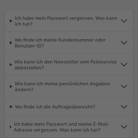
Neuheiten
CEWE myPhotos
Fotos digitalisieren
CEWE myPhotos
Foto-Geschenkbox
CEWE myPhotos
CEWE myPhotos
Ich habe mein Passwort vergessen. Was kann
ich tun?
Neuheiten
Neuheiten
Neuheiten
Neuheiten
Neuheiten
Neuheiten
Wo finde ich meine Kundennummer oder
Extras
Extras
CEWE myPhotos
Benutzer-ID?
Wie kann ich den Newsletter vom Fotoservice
abbestellen?
Wie kann ich meine persönlichen Angaben
ändern?
Wo finde ich die Auftragsübersicht?
Ich habe mein Passwort und meine E-Mail-
Adresse vergessen. Was kann ich tun?