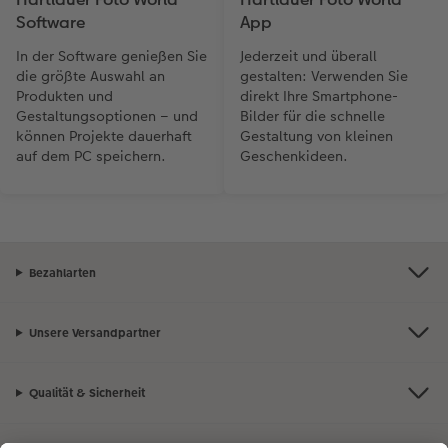
Software
App
In der Software genießen Sie
Jederzeit und überall
die größte Auswahl an
gestalten: Verwenden Sie
Produkten und
direkt Ihre Smartphone-
Gestaltungsoptionen – und
Bilder für die schnelle
können Projekte dauerhaft
Gestaltung von kleinen
auf dem PC speichern.
Geschenkideen.
Bezahlarten
Unsere Versandpartner
Qualität & Sicherheit