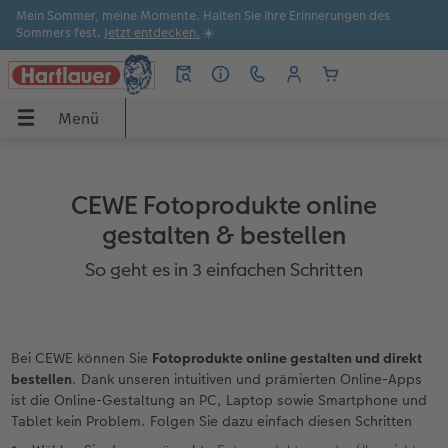
Mein Sommer, meine Momente. Halten Sie Ihre Erinnerungen des
Sommers fest.
Jetzt entdecken.
☀️
Menü
Menü
CEWE FOTOBUCH
Poster & Wandbilder
Fotos
Grußkarten
Sofortfotos
Fotogeschenke
Handyhüllen
Fotokalender
Anlässe
Apps
CEWE Fotoprodukte online
UCH
Übersicht
Übersicht
Übersicht
Übersicht
Übersicht
Übersicht
Übersicht
Übersicht
Übersicht
Übersicht Bestellwege
gestalten & bestellen
dbilder
Formate
Fotoleinwand
Fotoabzüge
Einladungen
Produktvielfalt
Geschenkideen
iPhone Hüllen
Wandkalender
Sommermomente
Hartlauer Foto World Software
So geht es in 3 einfachen Schritten
Papiere
Poster
Sofortfotos
Dankeskarten
Kreativtipps
Handyhüllen
Samsung Hüllen
Tischkalender
Last Minute Geschenke
Hartlauer Foto World App
Bei CEWE können Sie
Fotoprodukte online gestalten und direkt
Einbände
Posterleiste
Foto im Rahmen
Hochzeitskarten
Filialsuche
Spiele & Puzzle
Google Pixel Hüllen
Terminkalender
Inspiration
Online gestalten
bestellen
. Dank unseren intuitiven und prämierten Online-Apps
ist die Online-Gestaltung an PC, Laptop sowie Smartphone und
Veredelung
Rahmen
Matte Prints
Geburtstagskarten
Express-Foto
Fotopuzzle
Xiaomi Hüllen
Wochenkalender
Geburtstagsgeschenke
CEWE myPhotos
Tablet kein Problem. Folgen Sie dazu einfach diesen Schritten