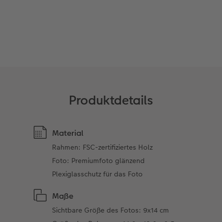
Neuheiten
CEWE myPhotos
Fotos digitalisieren
CEWE myPhotos
Foto-Geschenkbox
CEWE myPhotos
CEWE myPhotos
Neuheiten
Neuheiten
Neuheiten
Neuheiten
Neuheiten
Neuheiten
Extras
Extras
CEWE myPhotos
Produktdetails
Material
Rahmen: FSC-zertifiziertes Holz
Foto: Premiumfoto glänzend
Plexiglasschutz für das Foto
Maße
Sichtbare Größe des Fotos: 9x14 cm