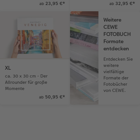
23,95 €
*
32,95 €
*
ab
ab
Weitere
CEWE
FOTOBUCH
Formate
entdecken
Entdecken Sie
weitere
XL
vielfältige
ca. 30 x 30 cm - Der
Formate der
Allrounder für große
Fotobücher
Momente
von CEWE.
50,95 €
*
ab