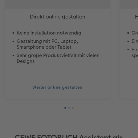
Direkt online gestalten
H
Keine Installation notwendig
Gr
Gestaltung mit PC, Laptop,
Ei
Smartphone oder Tablet
Pr
Sehr große Produktvielfalt mit vielen
sp
Designs
Weiter online gestalten
CEWE FOTOBUCH Assistent als