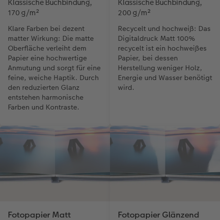
Klassische Buchbindung,
Klassische Buchbindung,
170 g/m²
200 g/m²
Klare Farben bei dezent
Recycelt und hochweiß: Das
matter Wirkung: Die matte
Digitaldruck Matt 100%
Oberfläche verleiht dem
recycelt ist ein hochweißes
Papier eine hochwertige
Papier, bei dessen
Anmutung und sorgt für eine
Herstellung weniger Holz,
feine, weiche Haptik. Durch
Energie und Wasser benötigt
den reduzierten Glanz
wird.
entstehen harmonische
Farben und Kontraste.
Fotopapier Matt
Fotopapier Glänzend