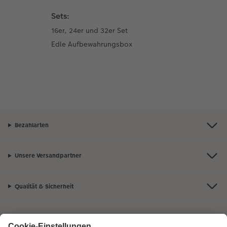
Sets:
16er, 24er und 32er Set
Edle Aufbewahrungsbox
Bezahlarten
Unsere Versandpartner
Qualität & Sicherheit
Zertifizierungen & Initiativen