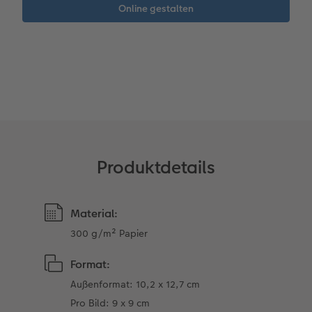
Neuheiten
CEWE myPhotos
Fotos digitalisieren
CEWE myPhotos
Foto-Geschenkbox
CEWE myPhotos
CEWE myPhotos
Neuheiten
Neuheiten
Neuheiten
Neuheiten
Neuheiten
Neuheiten
Extras
Extras
CEWE myPhotos
Produktdetails
Material:
300 g/m² Papier
Format:
Außenformat: 10,2 x 12,7 cm
Pro Bild: 9 x 9 cm