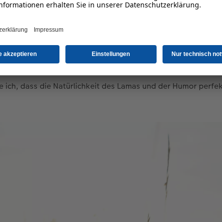
t aus Ihrer Sicht ein Foto 
to?
s Emotionen wecken, im Gedächtnis bleiben und eine Geschich
nt, die Originalität des Motivs und die Verbindung zwischen
de ich, dass die Natürlichkeit des Lamas und der Humor perfe