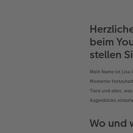
Herzlic
beim You
stellen S
Mein Name ist Lisa 
Momente festzuhalte
Tiere und alles, wa
Augenblicks einzuf
Wo und w