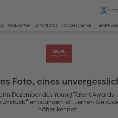
Auftra
os
Grußkarten
Sofortfotos
Fotogeschenke
Handyhülle
es Foto, eines unvergessl
rin Dezember des Young Talent Awards, g
rühstück“ entstanden ist. Lernen Sie zude
näher kennen.