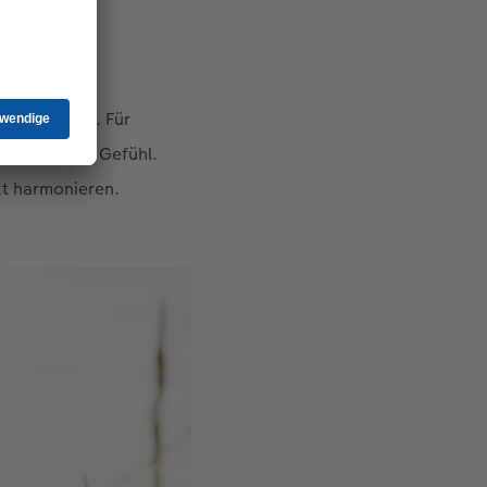
zum
te erzählen. Für
 Technik und Gefühl.
kt harmonieren.