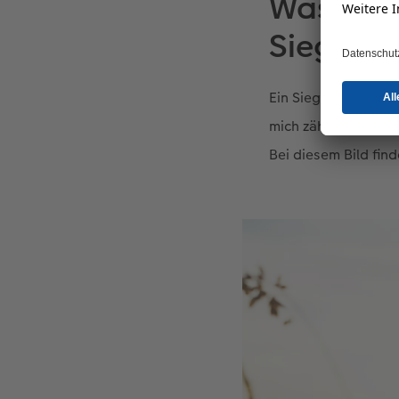
Was mach
Siegerfo
Ein Siegerfoto mus
mich zählt der Mome
Bei diesem Bild fin