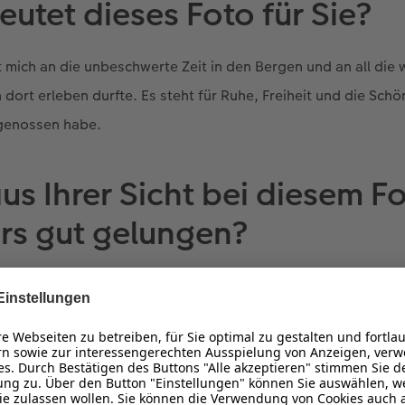
utet dieses Foto für Sie?
t mich an die unbeschwerte Zeit in den Bergen und an all di
 dort erleben durfte. Es steht für Ruhe, Freiheit und die Schö
 genossen habe.
aus Ihrer Sicht bei diesem F
rs gut gelungen?
 die Mischung aus Humor, Natürlichkeit und technischer Präz
 mit der Blume im Maul wirkt charmant und lebendig, währen
n Bergen das Motiv perfekt hervorhebt.