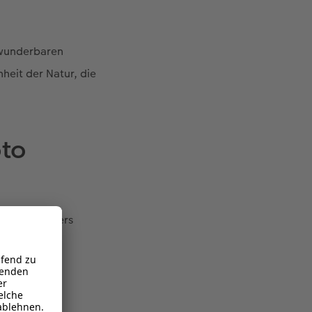
e wunderbaren
nheit der Natur, die
oto
ision besonders
d der klare