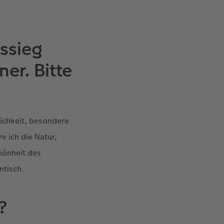
ssieg
er. Bitte
lichkeit, besondere
e ich die Natur,
chönheit des
ntisch.
?