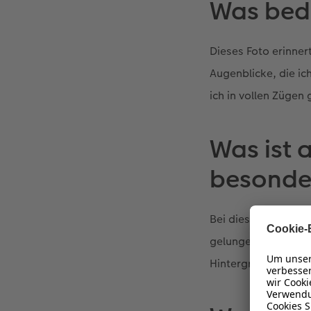
Was bede
Dieses Foto erinner
Augenblicke, die ich
ich in vollen Zügen
Was ist 
besonde
Bei diesem Foto ist
gelungen. Das Lama
Hintergrund mit de