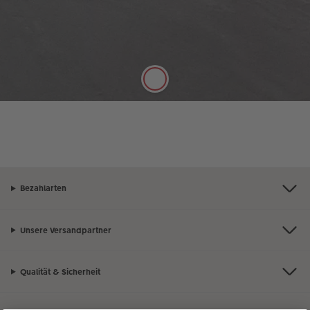
Die hochwertige FSC®-zertifizierte Papierqualität
Digitaldruck Matt mit einer Stärke von 250 g/m²
und seidenmatter Oberfläche lässt sich gut mit
Stiften beschreiben.
Bezahlarten
Unsere Versandpartner
Qualität & Sicherheit