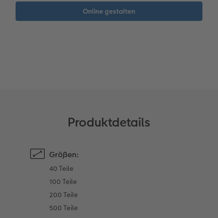
Neuheiten
CEWE myPhotos
Fotos digitalisieren
CEWE myPhotos
Foto-Geschenkbox
CEWE myPhotos
CEWE myPhotos
Neuheiten
Neuheiten
Neuheiten
Neuheiten
Neuheiten
Neuheiten
Extras
Extras
CEWE myPhotos
Produktdetails
Größen:
40 Teile
100 Teile
200 Teile
500 Teile