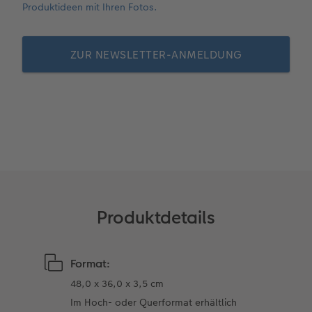
Produktideen mit Ihren Fotos.
Neuheiten
CEWE myPhotos
Fotos digitalisieren
CEWE myPhotos
Foto-Geschenkbox
CEWE myPhotos
CEWE myPhotos
ZUR NEWSLETTER-ANMELDUNG
Neuheiten
Neuheiten
Neuheiten
Neuheiten
Neuheiten
Neuheiten
Extras
Extras
CEWE myPhotos
Produktdetails
Format:
48,0 x 36,0 x 3,5 cm
Im Hoch- oder Querformat erhältlich