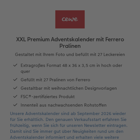
ke
Panoramaseite
Fotocollage
Bilderboxen
Babykarten
Sofortfotos
Foto Memo
Huawei Hüllen
Terminplaner
Kleine Geschenke
Neue Funktionen
Erinnerungstasche
hexxas
Fotosets
Geburtskarten
Sofortfotos mit Rahmen
Trinkgefäße
Silikonhüllen
Wandkalender Fineline
Danke sagen
Erste Schritte
Personalisierter Schuber
Acrylglas
Fotosticker
Taufkarten
Sofortfotos mit Text
Fototassen
Handykette
Papierqualitäten
für Männer
Softwaretipps
XXL Premium Adventskalender mit Ferrero
Pralinen
Bestellwege
Alu Dibond
Art Prints
Postkarten Sets
Sofortfotos mit Design
Emaille Becher
Kunststoffhüllen
Bestellwege
für Frauen
Videotutorials
Gestaltet mit Ihrem Foto und befüllt mit 27 Leckereien
Inspiration
Gallery Print
Premium Poster
Postkarten verschicken
Sofortfotostreifen
Trinkflasche
Lederhüllen
Designvorlagen
für Freundinnen
Extragroßes Format 48 x 36 x 3,5 cm in hoch oder
quer
Jahrbuch
Hartschaum
Rahmen
Fotokarten
Sofortfotogrußkarten
Dekoration
Holzhüllen
Kalender mit fertigem Design
für Kinder
Gefüllt mit 27 Pralinen von Ferrero
Gestaltbar mit weihnachtlichen Designvorlagen
Reisefotobuch
Foto auf Holz
Fotogrößen & Formate
Digitale Grußkarte
Sofortfotosets
Schule & Büro
Bio-based Case
Gestaltungsideen
für Großeltern
FSC®-zertifiziertes Produkt
.at
Innenteil aus nachwachsenden Rohstoffen
Kundenbeispiele
Mehrteiler
Bestellwege
Bestellwege
Sofortfotocollagen
Textilien
Mit Design
CEWE myPhotos
für Tierfreunde
Unsere Adventskalender sind ab September 2026 wieder
für Sie erhältlich. Den genauen Verkaufsstart erfahren Sie
Erste Schritte
Bestellwege
Last Minute Fotos
Papierqualitäten
Mehrteilige Sofortfotos
Art Prints
Bestellwege
Neuheiten
Einfach & schnell gestaltet
frühzeitig, wenn Sie sich für unseren Newsletter eintragen.
Damit sind Sie immer gut über Neuigkeiten rund um den
Adventskalender informiert und erhalten viele weitere
Foto-Kochbuch
Ideen zur Wandgestaltung
CEWE myPhotos
Weitere Anlässe
Retro Minis
Faber-Castell
Inspiration
Extras
Besondere Geschenkideen